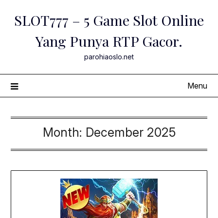
Skip
SLOT777 – 5 Game Slot Online
to
content
Yang Punya RTP Gacor.
parohiaoslo.net
Menu
Month:
December 2025