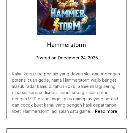
Hammerstorm
Posted on
December 24, 2025
Kalau kamu tipe pemain yang doyan slot gacor dengan
potensi cuan gede, nama Hammerstorm wajib banget
masuk radar kamu di tahun 2026. Game ini lagi sering
dibahas karena disebut-sebut sebagai slot online
dengan RTP paling tinggi, plus gameplay yang agresif
dan cocok buat kamu yang pengen hasil cepat tanpa
Read more
ribet. Hammerstorm jadi salah satu game…