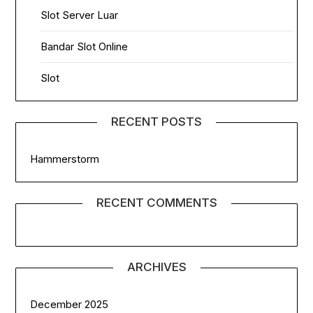
Slot Server Luar
Bandar Slot Online
Slot
RECENT POSTS
Hammerstorm
RECENT COMMENTS
ARCHIVES
December 2025